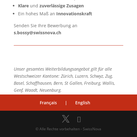
Klare
und
zuverlässige Zusagen
Ein hohes Maß an
Innovationskraft
Senden Sie Ihre Bewerbung an
s.bossy@swissnova.ch
Unser gesamtes Weiterbildungsangebot gilt für alle
Westschweizer Kantone: Zürich, Luzern, Schwyz, Zug,
Basel, Schaffhausen, Bern, St Gallen, Freiburg, Wallis,
Genf, Waadt, Neuenburg.
Français
|
English
© Alle Rechte vorbehalten - SwissNova