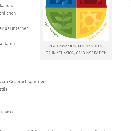
kation.
önlichen
r bei interner
alitäten
BLAU PRÄZISION, ROT HANDELN,
GRÜN KOHÄSION, GELB INSPIRATION
 vom Gesprächspartners
tils
ktteams