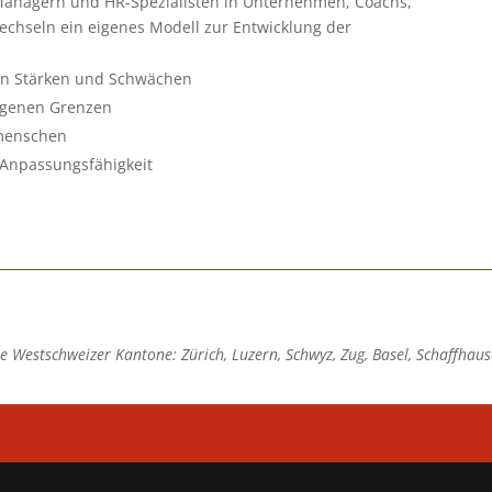
 Managern und HR-Spezialisten in Unternehmen, Coachs,
echseln ein eigenes Modell zur Entwicklung der
nen Stärken und Schwächen
 eigenen Grenzen
tmenschen
 Anpassungsfähigkeit
 Westschweizer Kantone: Zürich, Luzern, Schwyz, Zug, Basel, Schaffhause