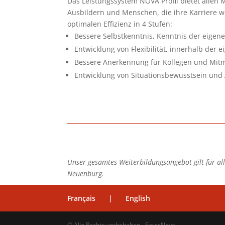
Das Leistungssystem NOVA Profil bietet allen
Ausbildern und Menschen, die ihre Karriere w
optimalen Effizienz in 4 Stufen:
Bessere Selbstkenntnis, Kenntnis der eige
Entwicklung von Flexibilität, innerhalb der
Bessere Anerkennung für Kollegen und Mi
Entwicklung von Situationsbewusstsein und
Unser gesamtes Weiterbildungsangebot gilt für alle
Neuenburg.
Français
|
English
© Alle Rechte vorbehalten - SwissNova