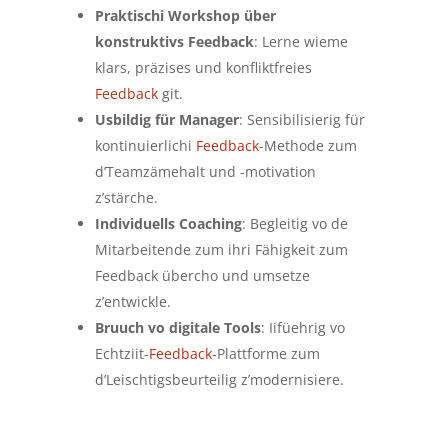
Praktischi Workshop über
konstruktivs Feedback
: Lerne wieme
klars, präzises und konfliktfreies
Feedback
git.
Usbildig für Manager
: Sensibilisierig für
kontinuierlichi
Feedback
-Methode zum
d’Teamzämehalt und -motivation
z’stärche.
Individuells Coaching
: Begleitig vo de
Mitarbeitende zum ihri Fähigkeit zum
Feedback übercho und umsetze
z’entwickle.
Bruuch vo digitale Tools
: Iifüehrig vo
Echtziit-
Feedback
-Plattforme zum
d’Leischtigsbeurteilig z’modernisiere.