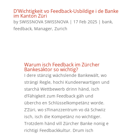
D’Wichtigkeit vo Feedback-Usbildige i de Banke
im Kanton Züri
by
SWISSNOVA SWISSNOVA
|
17 Feb 2025
|
bank
,
feedback
,
Manager
,
Zurich
Warum isch
Feedback
im Zürcher
Bankesäktor so wichtig?
I dere stänzig wächslende Bankewält, wo
strängi Regle, hochi Kundeerwartigen und
starchä Wettbewerb drinn händ, isch
d’Fähigkeit zum Feedback gäh und
übercho en Schlüsselkompetänz worde.
Z’Züri, wo s’Finanzzentrum vo dä Schwiiz
isch, isch die Kompetänz no wichtiger.
Trotzdem händ vill Zürcher Banke nonig e
richtigi Feedbackkultur. Drum isch